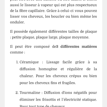
Perruques
Perruque
Queue
aussi le lisseur à vapeur qui est plus respectueux
Vertes
De
de la fibre capillaire. Grâce à celui-ci vous pouvez
Cheval
lisser vos cheveux, les boucler ou bien même les
Perruques
Lisse
onduler.
Colorées
Il possède également différentes tailles de plaque
Perruques
: petite plaque, plaque large, plaque moyenne.
Cosplays
Il peut être composé de
3 différentes matières
comme :
Perruques
Naturelles
Céramique : Lissage facile grâce à sa
diffusion homogène et régulière de la
chaleur. Pour les cheveux crépus ou bien
PERRUQUES
pour les cheveux fins et fragiles.
SYNTHÉTIQUES
Tourmaline : Diffusion d'ions négatifs pour
éliminer les frisottis et l’électricité statique.
Pour tout type de cheveux.