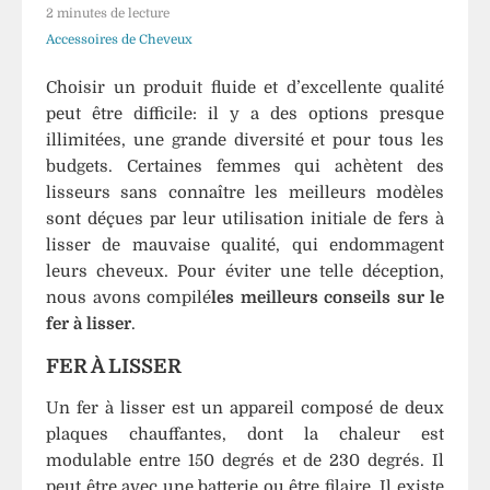
PERRUQUES
Bonnets
2 minutes de lecture
PERRUQUE
SYNTHÉTIQUES
QUEUE
Extensions
De Nuit
Accessoires de Cheveux
DE
De
Perruques
CHEVAL
BANDEAUX
PERRUQUES
Cheveux
Choisir un produit fluide et d’excellente qualité
Blanches
Bonnets
BOUCLÉE
DE
DE
Naturel
De
peut être difficile: il y a des options presque
PERRUQUE
COSPLAY
Perruque
illimitées, une grande diversité et pour tous les
QUEUE
Perruques
QUEUES
budgets. Certaines femmes qui achètent des
DE
BONNETS
PERRUQUES
Bleue
DE
lisseurs sans connaître les meilleurs modèles
CHEVAL
DE
BRUNES
ACCESSOIRES
CHEVAL
LISSE
PERRUQUE
sont déçues par leur utilisation initiale de fers à
Perruques
PERRUQUES
lisser de mauvaise qualité, qui endommagent
Brunes
Colle
GRISES
Queue
leurs cheveux. Pour éviter une telle déception,
Pour
De
nous avons compilé
les meilleurs conseils sur le
Perruque
Perruques
PERRUQUES
Cheval
fer à lisser
.
Grises
VERTES
FER À LISSER
Portes
Queue
PERRUQUES
Perruque
De
Un fer à lisser est un appareil composé de deux
COLORÉES
Cheval
D'EMMA
plaques chauffantes, dont la chaleur est
Bouclée
Bandeaux
modulable entre 150 degrés et de 230 degrés. Il
PERRUQUES
De
peut être avec une batterie ou être filaire. Il existe
NATURELLES