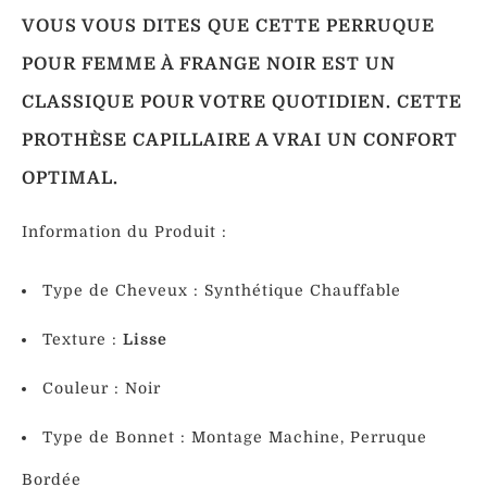
Perruques
Perruque
Queue
Vertes
VOUS VOUS DITES QUE CETTE PERRUQUE
De
Cheval
POUR FEMME À FRANGE NOIR EST UN
Perruques
Lisse
CLASSIQUE POUR VOTRE QUOTIDIEN. CETTE
Colorées
PROTHÈSE CAPILLAIRE A VRAI UN CONFORT
Perruques
OPTIMAL.
Cosplays
Information du Produit :
Perruques
Naturelles
Type de Cheveux : Synthétique
Chauffable
Texture :
Lisse
PERRUQUES
SYNTHÉTIQUES
Couleur : Noir
Type de Bonnet : Montage Machine, Perruque
Bordée