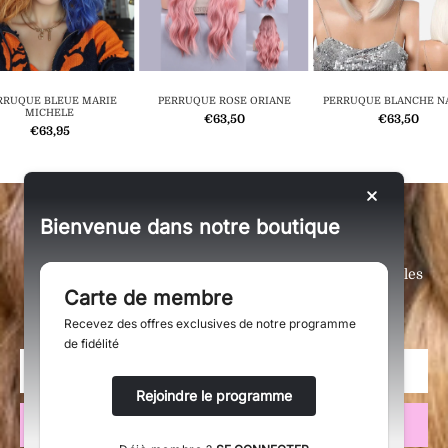
RRUQUE BLEUE MARIE
PERRUQUE ROSE ORIANE
PERRUQUE BLANCHE N
MICHELE
€63,50
€63,50
€63,95
SOYEZ LES PREMIERS À DÉCOUVRIR NOS
Bienvenue dans notre boutique
NOUVEAUTÉS !
Des réductions exclusives, les nouveautés du moment, les
Carte de membre
dernières actualités :
Vous serez au premier rang !
Recevez des offres exclusives de notre programme
de fidélité
Rejoindre le programme