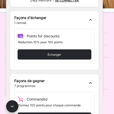
Déjà membre ?
SE CONNECTER
Façons d'échanger
1
remise
EMMA'S WIGS
Points for discounts
MENU
Réduction 10% pour 100 points
INFORMATIONS
Échanger
CONTACT
Façons de gagner
7
programmes
© 2026
Emma's Wigs
.
Commandez
Donnez 100 points pour chaque commande