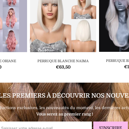
PERRUQUE B
E ORIANE
PERRUQUE BLANCHE NAIMA
€1
0
€63,50
LES PREMIERS À DÉCOUVRIR NOS NOUVE
ductions exclusives, les nouveautés du moment, les dernières actua
Vous serez au premier rang !