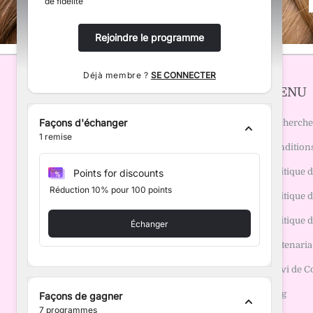
de fidélité
Rejoindre le programme
Déjà membre ?
SE CONNECTER
EMMA'S WIGS
MENU
Façons d'échanger
Recherche
1
remise
Conditions
Politique
Points for discounts
Réduction 10% pour 100 points
Politique 
Politique d
Échanger
Partenaria
Suivi de
Blog
Façons de gagner
7
programmes