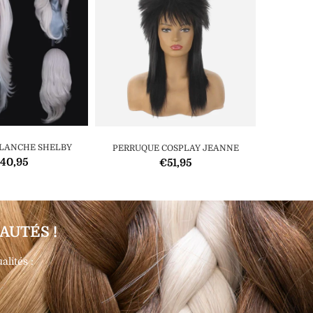
LANCHE SHELBY
PERRUQUE COSPLAY JEANNE
PER
40,95
€51,95
AUTÉS !
lités :