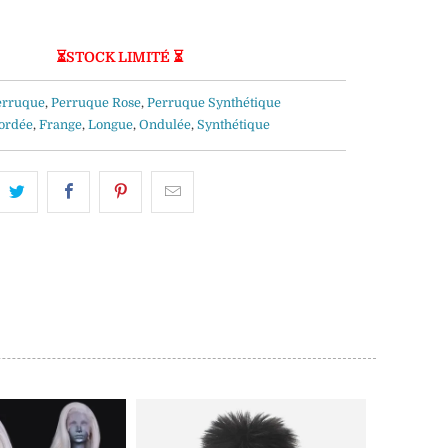
⏳STOCK LIMITÉ ⏳
erruque
,
Perruque Rose
,
Perruque Synthétique
ordée
,
Frange
,
Longue
,
Ondulée
,
Synthétique