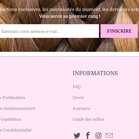
ductions exclusives, les nouveautés du moment, les dernières actua
Vous serez au premier rang !
INFORMATIONS
FAQ
 d'utilisation
Devis
 de remboursement
A propos
d'expédition
Guide des tailles
e Confidentialité