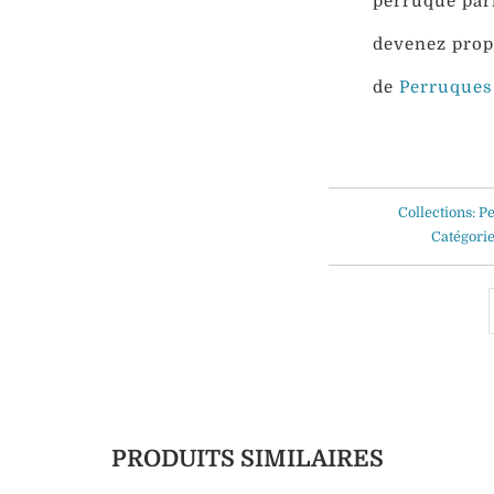
perruque pa
devenez propr
de
Perruques
Collections:
P
Catégorie
PRODUITS SIMILAIRES