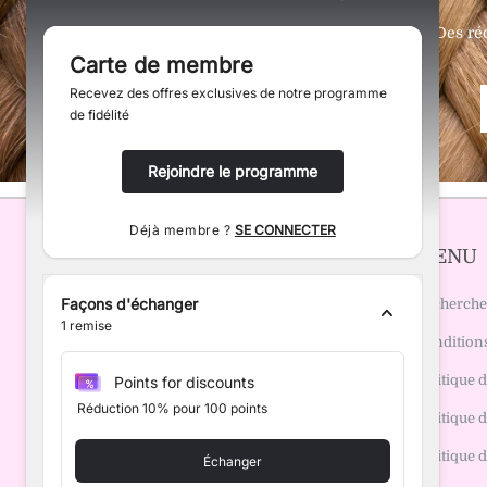
Des ré
Carte de membre
Recevez des offres exclusives de notre programme
de fidélité
Rejoindre le programme
Déjà membre ?
SE CONNECTER
EMMA'S WIGS
MENU
Façons d'échanger
Recherche
1
remise
Conditions
Politique
Points for discounts
Réduction 10% pour 100 points
Politique 
Politique d
Échanger