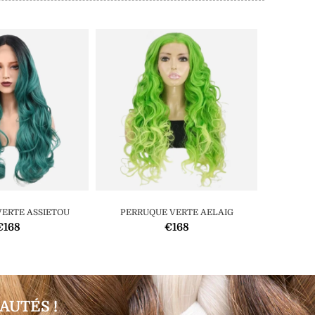
ERTE ASSIETOU
PERRUQUE VERTE AELAIG
PERR
€168
€168
AUTÉS !