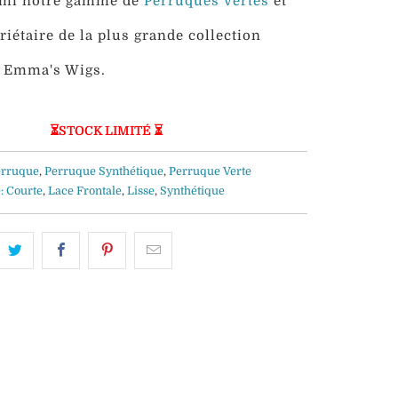
rmi notre gamme de
Perruques Vertes
et
iétaire de la plus grande collection
Emma's Wigs.
⏳STOCK LIMITÉ ⏳
erruque
,
Perruque Synthétique
,
Perruque Verte
:
Courte
,
Lace Frontale
,
Lisse
,
Synthétique