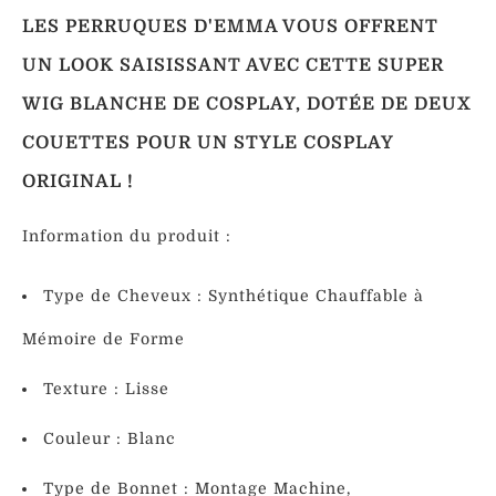
Perruques
Perruque
Queue
Vertes
LES PERRUQUES D'EMMA VOUS OFFRENT
De
Cheval
UN LOOK SAISISSANT AVEC CETTE SUPER
Perruques
Lisse
WIG BLANCHE DE COSPLAY, DOTÉE DE DEUX
Colorées
COUETTES POUR UN STYLE COSPLAY
Perruques
ORIGINAL !
Cosplays
Information du produit :
Perruques
Naturelles
Type de Cheveux : Synthétique
Chauffable à
Mémoire de Forme
PERRUQUES
Texture : Lisse
SYNTHÉTIQUES
Couleur : Blanc
Type de Bonnet : Montage Machine,