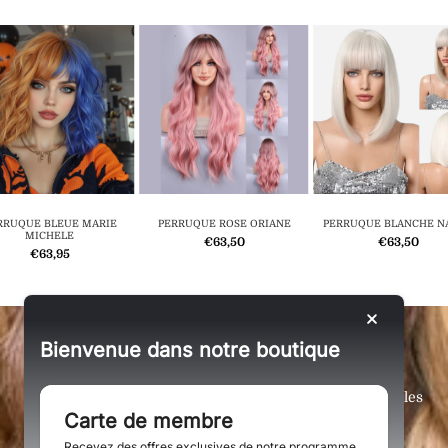
RRUQUE BLEUE MARIE
PERRUQUE ROSE ORIANE
PERRUQUE BLANCHE N
MICHELE
€63,50
€63,50
€63,95
SOYEZ LES PREMIERS À DÉCOUVRIR NOS
Bienvenue dans notre boutique
NOUVEAUTÉS !
Des réductions exclusives, les nouveautés du moment, les
Carte de membre
dernières actualités :
Vous serez au premier rang !
Recevez des offres exclusives de notre programme